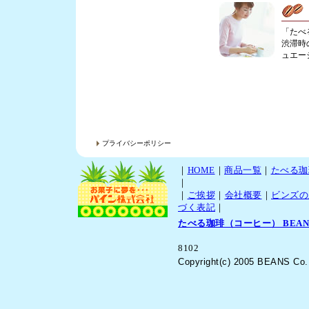
「たべ
渋滞時
ュエー
プライバシーポリシー
｜
HOME
｜
商品一覧
｜
たべる珈
｜
｜
ご挨拶
｜
会社概要
｜
ビンズの
づく表記
｜
たべる珈琲（コーヒー） BEAN
Tel:06-6771
8102
Copyright(c) 2005 BEANS Co.,