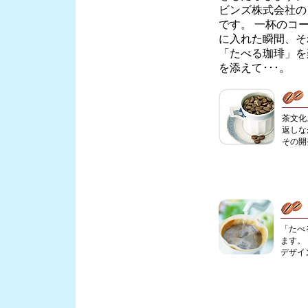
ビンズ株式会社の
です。 一杯のコ
に入れた瞬間、そ
「たべる珈琲」を
を添えて･･･。
茶文化
返しな
その開
「たべ
ます。
デザイ